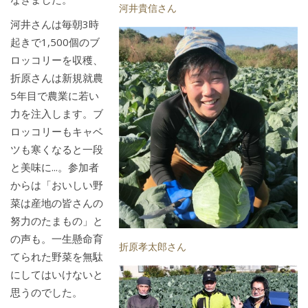
河井貴信さん
河井さんは毎朝3時
起きで1,500個のブ
ロッコリーを収穫、
折原さんは新規就農
5年目で農業に若い
力を注入します。ブ
ロッコリーもキャベ
ツも寒くなると一段
と美味に...。参加者
からは「おいしい野
菜は産地の皆さんの
努力のたまもの」と
の声も。一生懸命育
折原孝太郎さん
てられた野菜を無駄
にしてはいけないと
思うのでした。