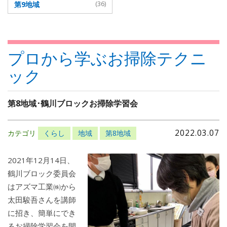
第9地域
(36)
プロから学ぶお掃除テクニ
ック
第8地域･鶴川ブロックお掃除学習会
2022.03.07
カテゴリ
くらし
地域
第8地域
2021年12月14日、
鶴川ブロック委員会
はアズマ工業㈱から
太田駿吾さんを講師
に招き、簡単にでき
るお掃除学習会を開