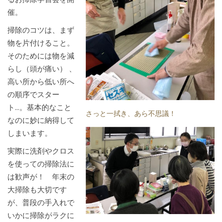
催。
掃除のコツは、まず
物を片付けること。
そのためには物を減
らし（頭が痛い） 、
高い所から低い所へ
の順序でスター
ト...。基本的なこと
さっと一拭き、あら不思議！
なのに妙に納得して
しまいます。
実際に洗剤やクロス
を使っての掃除法に
は歓声が！ 年末の
大掃除も大切です
が、普段の手入れで
いかに掃除がラクに