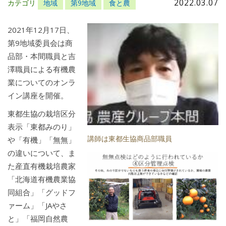
2022.03.07
カテゴリ
地域
第9地域
食と農
2021年12月17日、
第9地域委員会は商
品部・本間職員と吉
澤職員による有機農
業についてのオンラ
イン講座を開催。
東都生協の栽培区分
表示「東都みのり」
講師は東都生協商品部職員
や「有機」「無無」
の違いについて、ま
た産直有機栽培農家
「北海道有機農業協
同組合」「グッドフ
ァーム」「JAやさ
と」「福岡自然農