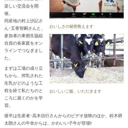
楽しい交流会を開
催。
同産地の村上沙記さ
おいしさの秘密教えます
ん･五香智嗣さんと、
参加者の東都生協組
合員の各家庭をオン
ラインでつなぎまし
た。
まずは工場の成り立
ちから、搾乳された
生乳がどのような工
程を経て私たちのと
おいしいご飯、いただきます
ころに届くのかを学
習。
後半は生産者･高木信行さんからのビデオ放映のほか、鈴木耕
太朗さんの牛舎からは、かわいい子牛が登場!!