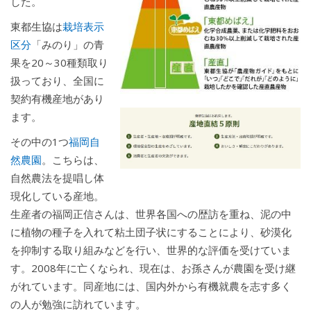
した。
東都生協は
栽培表示
区分
「みのり」の青
果を20～30種類取り
扱っており、全国に
契約有機産地があり
ます。
その中の1つ
福岡自
然農園
。こちらは、
自然農法を提唱し体
現化している産地。
生産者の福岡正信さんは、世界各国への歴訪を重ね、泥の中
に植物の種子を入れて粘土団子状にすることにより、砂漠化
を抑制する取り組みなどを行い、世界的な評価を受けていま
す。2008年に亡くなられ、現在は、お孫さんが農園を受け継
がれています。同産地には、国内外から有機就農を志す多く
の人が勉強に訪れています。