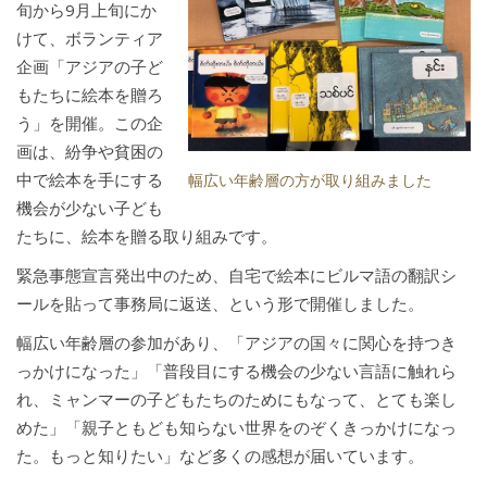
旬から9月上旬にか
けて、ボランティア
企画「アジアの子ど
もたちに絵本を贈ろ
う」を開催。この企
画は、紛争や貧困の
中で絵本を手にする
幅広い年齢層の方が取り組みました
機会が少ない子ども
たちに、絵本を贈る取り組みです。
緊急事態宣言発出中のため、自宅で絵本にビルマ語の翻訳シ
ールを貼って事務局に返送、という形で開催しました。
幅広い年齢層の参加があり、「アジアの国々に関心を持つき
っかけになった」「普段目にする機会の少ない言語に触れら
れ、ミャンマーの子どもたちのためにもなって、とても楽し
めた」「親子ともども知らない世界をのぞくきっかけになっ
た。もっと知りたい」など多くの感想が届いています。