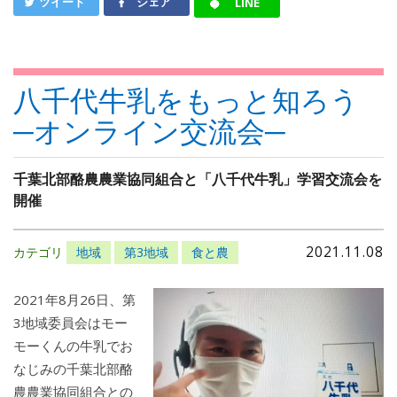
ツイート
シェア
LINE
八千代牛乳をもっと知ろう
─オンライン交流会─
千葉北部酪農農業協同組合と「八千代牛乳」学習交流会を
開催
2021.11.08
カテゴリ
地域
第3地域
食と農
2021年8月26日、第
3地域委員会はモー
モーくんの牛乳でお
なじみの千葉北部酪
農農業協同組合との