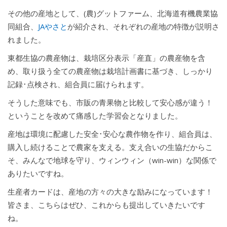
その他の産地として、(農)グットファーム、北海道有機農業協
同組合、
JAやさと
が紹介され、それぞれの産地の特徴が説明さ
れました。
東都生協の農産物は、栽培区分表示「産直」の農産物を含
め、取り扱う全ての農産物は栽培計画書に基づき、しっかり
記録･点検され、組合員に届けられます。
そうした意味でも、市販の青果物と比較して安心感が違う！
ということを改めて痛感した学習会となりました。
産地は環境に配慮した安全･安心な農作物を作り、組合員は、
購入し続けることで農家を支える。支え合いの生協だからこ
そ、みんなで地球を守り、ウィンウィン（win-win）な関係で
ありたいですね。
生産者カードは、産地の方々の大きな励みになっています！
皆さま、こちらはぜひ、これからも提出していきたいです
ね。