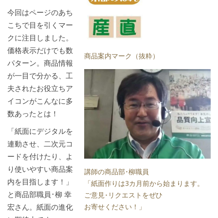
今回はページのあち
こちで目を引くマー
クに注目しました。
価格表示だけでも数
商品案内マーク（抜粋）
パターン。商品情報
が一目で分かる、工
夫されたお役立ちア
イコンがこんなに多
数あったとは！
「紙面にデジタルを
連動させ、二次元コ
ードを付けたり、よ
り使いやすい商品案
講師の商品部･柳職員
内を目指します！」
「紙面作りは3カ月前から始まります。
と商品部職員･柳 幸
ご意見･リクエストをぜひ
宏さん。紙面の進化
お寄せください！」