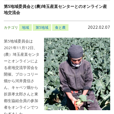
第5地域委員会と(農)埼玉産直センターとのオンライン産
地交流会
2022.02.07
カテゴリ
地域
第5地域
食と農
第5地域委員会は
2021年11月12日、
(農）埼玉産直センタ
ーとオンラインによ
る産地交流学習会を
開催。ブロッコリー
畑から河井貴信さ
ん、キャベツ畑から
折原孝太郎さんと東
都生協組合員の参加
者をオンラインでつ
なぎました。