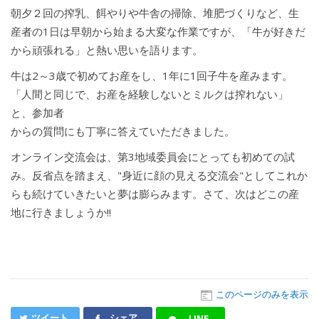
朝夕２回の搾乳、餌やりや牛舎の掃除、堆肥づくりなど、生
産者の1日は早朝から始まる大変な作業ですが、「牛が好きだ
から頑張れる」と熱い思いを語ります。
牛は2～3歳で初めてお産をし、1年に1回子牛を産みます。
「人間と同じで、お産を経験しないとミルクは搾れない」
と、参加者
からの質問にも丁寧に答えていただきました。
オンライン交流会は、第3地域委員会にとっても初めての試
み。反省点を踏まえ、"身近に顔の見える交流会"としてこれか
らも続けていきたいと夢は膨らみます。さて、次はどこの産
地に行きましょうか!!
このページのみを表示
ツイート
シェア
LINE