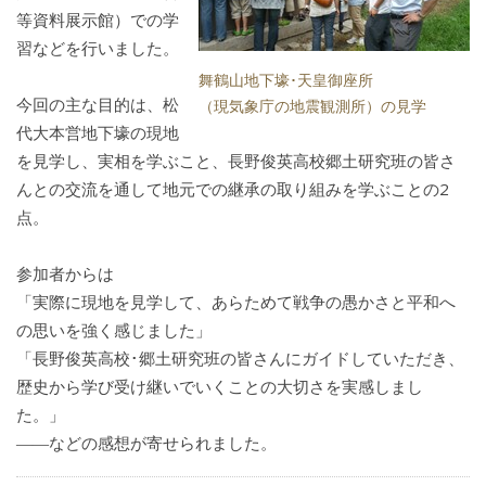
等資料展示館）での学
習などを行いました。
舞鶴山地下壕･天皇御座所
今回の主な目的は、松
（現気象庁の地震観測所）の見学
代大本営地下壕の現地
を見学し、実相を学ぶこと、長野俊英高校郷土研究班の皆さ
んとの交流を通して地元での継承の取り組みを学ぶことの2
点。
参加者からは
「実際に現地を見学して、あらためて戦争の愚かさと平和へ
の思いを強く感じました」
「長野俊英高校･郷土研究班の皆さんにガイドしていただき、
歴史から学び受け継いでいくことの大切さを実感しまし
た。」
――などの感想が寄せられました。