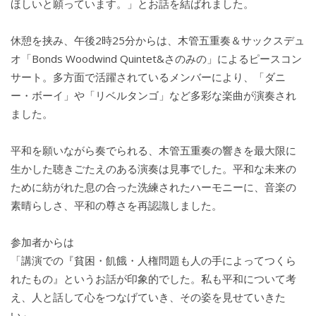
ほしいと願っています。」とお話を結ばれました。
休憩を挟み、午後2時25分からは、木管五重奏＆サックスデュ
オ「Bonds Woodwind Quintet&さのみの」によるピースコン
サート。多方面で活躍されているメンバーにより、「ダニ
ー・ボーイ」や「リベルタンゴ」など多彩な楽曲が演奏され
ました。
平和を願いながら奏でられる、木管五重奏の響きを最大限に
生かした聴きごたえのある演奏は見事でした。平和な未来の
ために紡がれた息の合った洗練されたハーモニーに、音楽の
素晴らしさ、平和の尊さを再認識しました。
参加者からは
「講演での『貧困・飢餓・人権問題も人の手によってつくら
れたもの』というお話が印象的でした。私も平和について考
え、人と話して心をつなげていき、その姿を見せていきた
い」