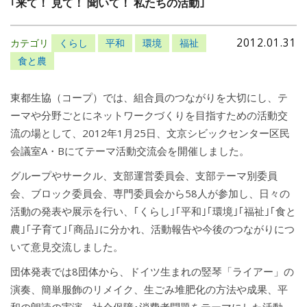
｢来て！ 見て！ 聞いて！ 私たちの活動｣
2012.01.31
カテゴリ
くらし
平和
環境
福祉
食と農
東都生協（コープ）では、組合員のつながりを大切にし、テ
ーマや分野ごとにネットワークづくりを目指すための活動交
流の場として、2012年1月25日、文京シビックセンター区民
会議室A・Bにてテーマ活動交流会を開催しました。
グループやサークル、支部運営委員会、支部テーマ別委員
会、ブロック委員会、専門委員会から58人が参加し、日々の
活動の発表や展示を行い、｢くらし｣｢平和｣｢環境｣｢福祉｣｢食と
農｣｢子育て｣｢商品｣に分かれ、活動報告や今後のつながりにつ
いて意見交流しました。
団体発表では8団体から、ドイツ生まれの竪琴「ライアー」の
演奏、簡単服飾のリメイク、生ごみ堆肥化の方法や成果、平
和の朗読の実演、社会保障･消費者問題をテーマにした活動、