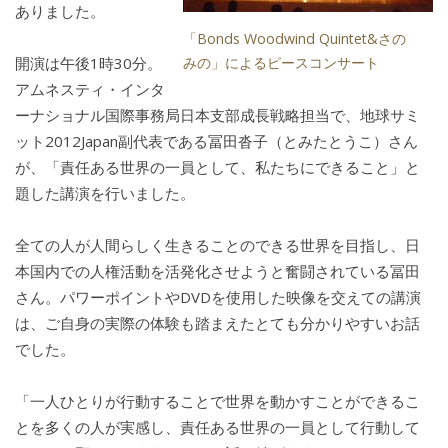
ありました。
「Bonds Woodwind Quintet&さの
開演は午後1時30分。
みの」によるピースコンサート
アムネスティ・インタ
ーナショナル国際事務局日本支部成長戦略担当で、地球サミ
ット2012Japan副代表である冨田沓子（とみたとうこ）さん
が、「責任ある世界の一員として、私たちにできること」と
題した講演を行いました。
全ての人が人間らしく生きることのできる世界を目指し、日
本国内での人権活動を活発化させようと奮闘されている冨田
さん。パワーポイントやDVDを使用した映像を交えての講演
は、ご自身の実際の体験も踏まえたとても分かりやすいお話
でした。
「一人ひとりが行動することで世界を動かすことができるこ
とを多くの人が実感し、責任ある世界の一員として行動して