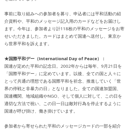
事前に取り組みへの参加者を募り、申込者には平和活動の紹
介資料や、平和のメッセージ記入用のカードなどをお届けし
ます。今年は、参加者より計118枚の平和のメッセージをお寄
せいただきました。カードはまとめて国連へ送付し、東京か
ら世界平和を訴えます。
★国際平和デー（International Day of Peace）：
国連が定めた平和の記念日。2002年からは毎年、9月21日を
「国際平和デー」に定めています。以後、全ての国と人々に
とって共通の理想である国際平和を祈念、推進していく「世
界の停戦と非暴力の日」となりました。全ての国連加盟国、
国連機関、地域組織やNGO、そして個人に対して、この日を
適切な方法で祝い、この日一日は敵対行為を停止するように
国連が呼び掛け、働き掛けています。
参加者から寄せられた平和のメッセージカードの一部を紹介