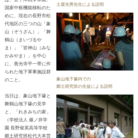
土屋光男先生による説明
国家中枢機能移転のた
めに、現在の長野市松
代地区の三つの山「象
山（ぞうざん）」「舞
鶴山（まいづるや
ま）」「皆神山（みな
かみやま）」を中心
に、善光寺平一帯に作
られた地下軍事施設群
象山地下壕内での
のこと。
郷土研究班の生徒による説明
当日は、象山地下壕と
舞鶴山地下壕の見学
と、「れきみちの家」
（学校法人 篠ノ井学
園 長野俊英高等学校
郷土研究班松代大本営