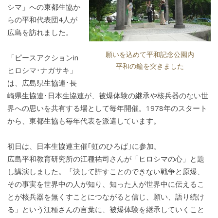
シマ」への東都生協か
らの平和代表団4人が
広島を訪れました。
願いを込めて平和記念公園内
「ピースアクションin
平和の鐘を突きました
ヒロシマ･ナガサキ」
は、広島県生協連･長
崎県生協連･日本生協連が、被爆体験の継承や核兵器のない世
界への思いを共有する場として毎年開催。1978年のスタート
から、東都生協も毎年代表を派遣しています。
初日は、日本生協連主催｢虹のひろば｣に参加。
広島平和教育研究所の江種祐司さんが「ヒロシマの心」と題
し講演しました。「決して許すことのできない戦争と原爆、
その事実を世界中の人が知り、知った人が世界中に伝えるこ
とが核兵器を無くすことにつながると信じ、願い、語り続け
る」という江種さんの言葉に、被爆体験を継承していくこと