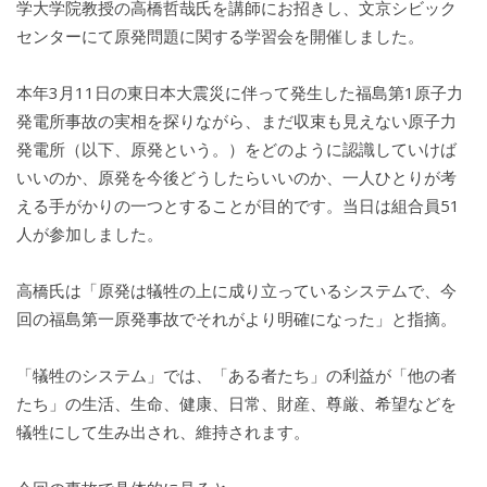
学大学院教授の高橋哲哉氏を講師にお招きし、文京シビック
センターにて原発問題に関する学習会を開催しました。
本年3月11日の東日本大震災に伴って発生した福島第1原子力
発電所事故の実相を探りながら、まだ収束も見えない原子力
発電所（以下、原発という。）をどのように認識していけば
いいのか、原発を今後どうしたらいいのか、一人ひとりが考
える手がかりの一つとすることが目的です。当日は組合員51
人が参加しました。
高橋氏は「原発は犠牲の上に成り立っているシステムで、今
回の福島第一原発事故でそれがより明確になった」と指摘。
「犠牲のシステム」では、「ある者たち」の利益が「他の者
たち」の生活、生命、健康、日常、財産、尊厳、希望などを
犠牲にして生み出され、維持されます。