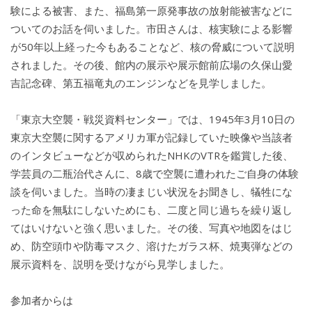
験による被害、また、福島第一原発事故の放射能被害などに
ついてのお話を伺いました。市田さんは、核実験による影響
が50年以上経った今もあることなど、核の脅威について説明
されました。その後、館内の展示や展示館前広場の久保山愛
吉記念碑、第五福竜丸のエンジンなどを見学しました。
「東京大空襲・戦災資料センター」では、1945年3月10日の
東京大空襲に関するアメリカ軍が記録していた映像や当該者
のインタビューなどが収められたNHKのVTRを鑑賞した後、
学芸員の二瓶治代さんに、8歳で空襲に遭われたご自身の体験
談を伺いました。当時の凄まじい状況をお聞きし、犠牲にな
った命を無駄にしないためにも、二度と同じ過ちを繰り返し
てはいけないと強く思いました。その後、写真や地図をはじ
め、防空頭巾や防毒マスク、溶けたガラス杯、焼夷弾などの
展示資料を、説明を受けながら見学しました。
参加者からは