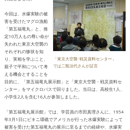
今回は、水爆実験の被
害を受けたマグロ漁船
「第五福竜丸」と、推
定10万人もの尊い命が
失われた東京大空襲の
それぞれの惨状を知
り、実相を学ぶこと、
「東京大空襲･戦災資料センター」
では二瓶治代さんが証言
親子で平和について考
える機会とすることを
目的に、「第五福竜丸展示館」と「東京大空襲・戦災資料セ
ンター」をマイクロバスで回りました。当日は、高校生1人、
小学生2人を含む16人が参加しました。
「第五福竜丸展示館」では、学芸員の市田真理さんに、1954
年3月1日にビキニ環礁でアメリカが行った水爆実験によって
被害を受けた第五福竜丸の展示に至るまでの経緯や、水爆実