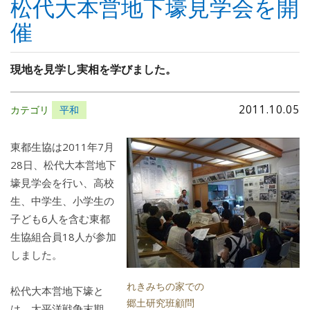
松代大本営地下壕見学会を開
催
現地を見学し実相を学びました。
2011.10.05
カテゴリ
平和
東都生協は2011年7月
28日、松代大本営地下
壕見学会を行い、高校
生、中学生、小学生の
子ども6人を含む東都
生協組合員18人が参加
しました。
れきみちの家での
松代大本営地下壕と
郷土研究班顧問
は、太平洋戦争末期、