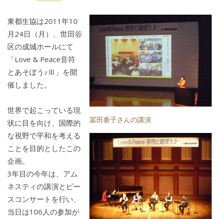
東都生協は2011年10
月24日（月）、世田谷
区の成城ホールにて
「Love & Peace音符
とあそぼう♪Ⅲ」を開
催しました。
世界で起こっている現
冨田沓子さんの講演
状に目を向け、国際的
な視野で平和を考える
ことを目的としたこの
企画。
3年目の今年は、アム
ネスティの講演とピー
スコンサートを行い、
当日は106人の参加が