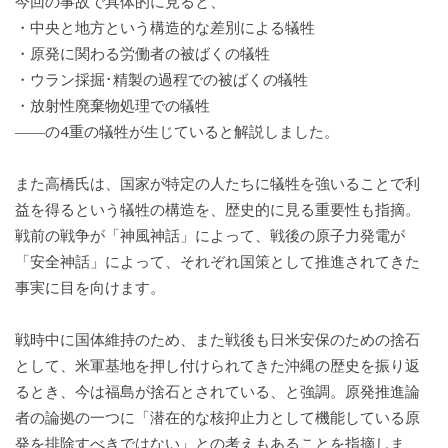
今回の事故で具体的に見ると、
・中央と地方という構造的な差別による犠牲
・原発に関わる労働者の被ばくの犠牲
・ウラン採掘･精製の過程での被ばくの犠牲
・放射性廃棄物処理での犠牲
――の4重の犠牲が生じていると解説しました。
また高橋氏は、国家が特定の人たちに犠牲を強いることで利
益を得るという犠牲の構造を、歴史的に見る重要性も指摘。
戦前の戦争が「神風神話」によって、戦後の原子力発電が
「安全神話」によって、それぞれ国策として推進されてきた
事実に目を向けます。
戦時中に国体維持のため、また戦後も日米安保のための捨石
として、米軍基地を押し付けられてきた沖縄の歴史を振り返
るとき、今は福島が捨石とされている、と強調。原発推進論
者の論拠の一つに「潜在的な核抑止力として機能している原
発を排除すべきではない」との考えもあることを指摘しま