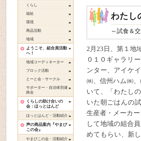
くらし
福祉
わたし
環境
～試食＆交
商品活動
地域
2月23日、第１
ようこそ、組合員活動
へ！
０１０ギャラリー
地域コーディネーター
ンター、アイケイ
ブロック活動
とーと会・サークル
㈱、信州ハム㈱、
サポーター・自治体別連
いて、「わたし
絡会
いた朝ごはんの試
くらしの助け合いの
会：ほっとはんど
生産者・メーカー
ほっとはんど・活動紹介
して地域の組合員
声の商品案内『やまび
この会』
めてもらい、新し
やまびこの会・活動紹介