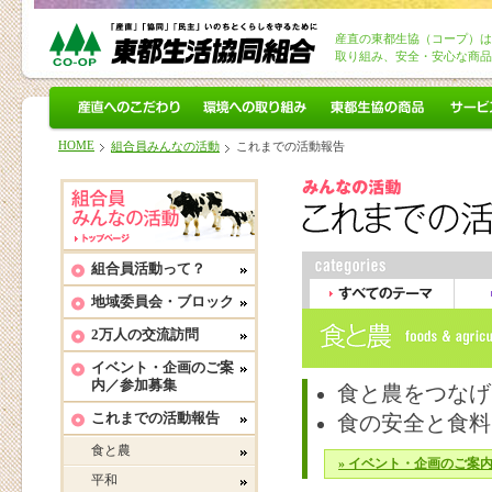
産直の東都生協（コープ）は
取り組み、安全・安心な商品
産直へのこだわり
環境への取り組み
東都生協の商品
サービ
HOME
組合員みんなの活動
これまでの活動報告
組合員活動って？
地域委員会・ブロック
すべてのテーマ
福祉
2万人の交流訪問
イベント・企画のご案
内／参加募集
食と農をつなげ
これまでの活動報告
食の安全と食料
食と農
» イベント・企画のご案
平和