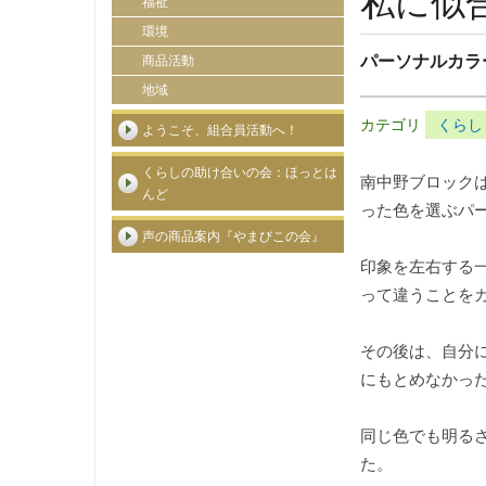
私に似
福祉
環境
パーソナルカラ
商品活動
地域
カテゴリ
くらし
ようこそ、組合員活動へ！
くらしの助け合いの会：ほっとは
南中野ブロックは
んど
った色を選ぶパ
声の商品案内『やまびこの会』
印象を左右する
って違うことを
その後は、自分
にもとめなかっ
同じ色でも明る
た。