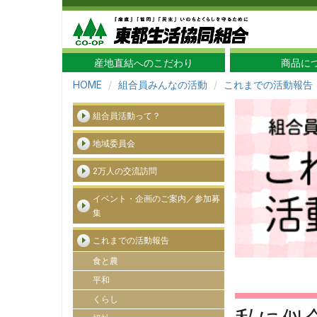
産地直結へのこだわり
商品に
HOME
組合員みんなの活動
これまでの活動報告
組合員活動って？
地域委員会
2万人の交流訪問
イベント・企画のご案内／参加募
集
これまでの活動報告
食と農
平和
くらし