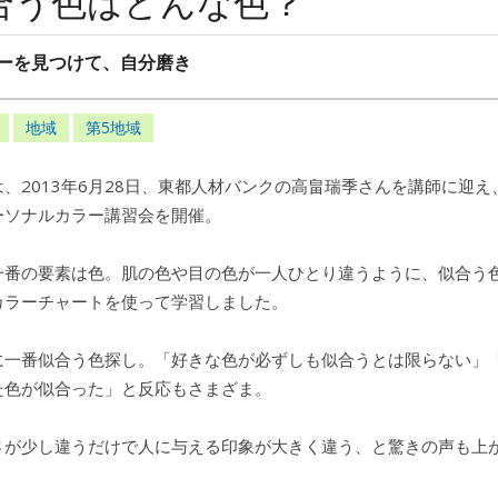
合う色はどんな色？
ーを見つけて、自分磨き
地域
第5地域
、2013年6月28日、東都人材バンクの高畠瑞季さんを講師に迎え
ーソナルカラー講習会を開催。
一番の要素は色。肌の色や目の色が一人ひとり違うように、似合う
カラーチャートを使って学習しました。
に一番似合う色探し。「好きな色が必ずしも似合うとは限らない」
た色が似合った」と反応もさまざま。
さが少し違うだけで人に与える印象が大きく違う、と驚きの声も上