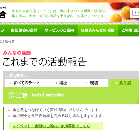
産直の東都生協（コープ）は、食の未来づくり運動に積極的に
取り組み、安全・安心な商品を東京都内にお届けしています。
み
東都生協の商品
サービスのご案内
組合員みんなの活動
ご利用・ご
の活動報告
ド
すべてのテーマ
福祉
環境
食と農
食と農をつなげていく実践活動に取り組んでいます。
食の安全と食料自給率を高める取り組みをすすめます。
» イベント・企画のご案内／参加募集はこちら