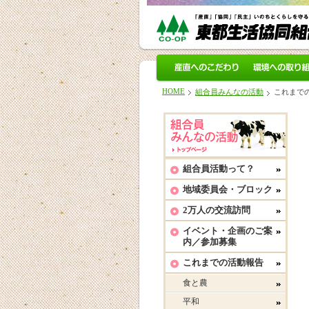
産直へのこだわり
環境への取り組
HOME
組合員みんなの活動
これまで
組合員活動って？
地域委員会・ブロック
2万人の交流訪問
イベント・企画のご案
内／参加募集
これまでの活動報告
食と農
平和