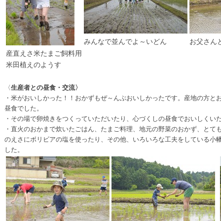
みんなで並んでよ～いどん
お父さん
産直えさ米たまご飼料用
米田植えのようす
〈
生産者との昼食・交流〉
・米がおいしかった！！おかずもぜ～んぶおいしかったです。産地の方とお
昼食でした。
・その場で卵焼きをつくっていただいたり、心づくしの昼食でおいしくい
・直火のおかまで炊いたごはん、たまご料理、地元の野菜のおかず、とて
のえさにボリビアの塩を使ったり、その他、いろいろな工夫をしている小
した。