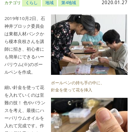
2020.01.27
カテゴリ
くらし
地域
第4地域
2019年10月2日、石
神井ブロック委員会
は東都人材バンクか
ら榎本良枝さんを講
師に招き、初心者に
も簡単にできるハー
バリウム(※)のボー
ルペンを作成。
ボールペンの持ち手の中に、
細い針金を使って花
針金を使って花を挿入
を入れていくのは至
難の技！ 色やバラン
スを考え、最後にハ
ーバリウムオイルを
入れて完成です。作