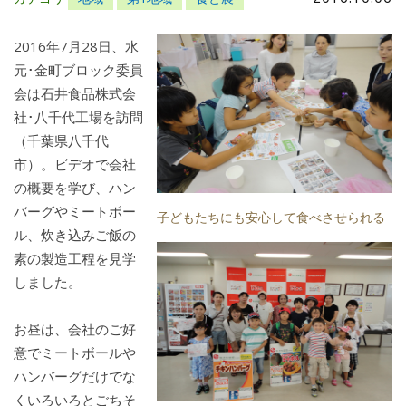
2016年7月28日、水
元･金町ブロック委員
会は石井食品株式会
社･八千代工場を訪問
（千葉県八千代
市）。ビデオで会社
の概要を学び、ハン
バーグやミートボー
子どもたちにも安心して食べさせられる
ル、炊き込みご飯の
素の製造工程を見学
しました。
お昼は、会社のご好
意でミートボールや
ハンバーグだけでな
くいろいろとごちそ