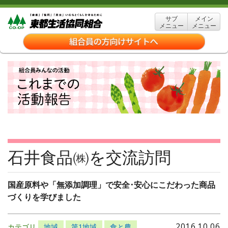
サブ
メイン
メニュー
メニュー
石井食品㈱を交流訪問
国産原料や「無添加調理」で安全･安心にこだわった商品
づくりを学びました
2016.10.06
カテゴリ
地域
第1地域
食と農