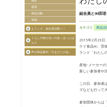
わたし
福祉
環境
組合員と㈲匝瑳
商品活動
地域
カテゴリ
商品活
ようこそ、組合員活動へ！
くらしの助け合いの会：ほっとは
2015年2月2
んど
ケイ食品㈱、茨
ランド「わたし
声の商品案内『やまびこの会』
産地･メーカー
新しい参加者や
この日、参加者は
ズなども行って
参加団体からは