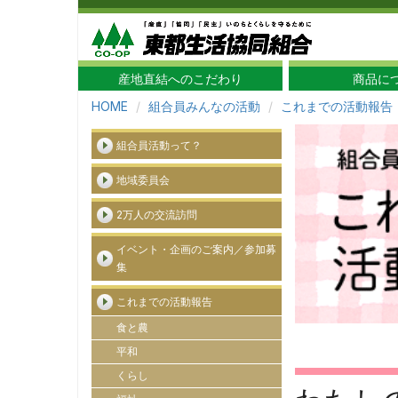
産地直結へのこだわり
商品に
HOME
組合員みんなの活動
これまでの活動報告
組合員活動って？
地域委員会
2万人の交流訪問
イベント・企画のご案内／参加募
集
これまでの活動報告
食と農
平和
くらし