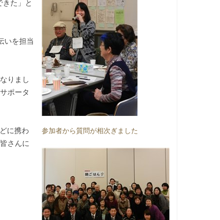
できた」と
伝いを担当
になりまし
。サポータ
どに携わ
参加者から質問が相次ぎました
る皆さんに