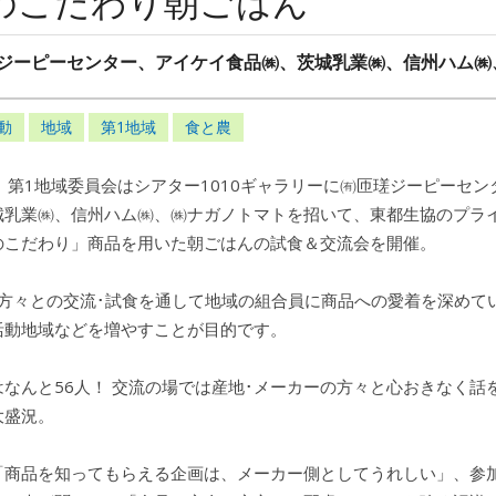
のこだわり朝ごはん
ジーピーセンター、アイケイ食品㈱、茨城乳業㈱、信州ハム㈱
動
地域
第1地域
食と農
3日、第1地域委員会はシアター1010ギャラリーに㈲匝瑳ジーピーセ
城乳業㈱、信州ハム㈱、㈱ナガノトマトを招いて、東都生協のプラ
のこだわり」商品を用いた朝ごはんの試食＆交流会を開催。
の方々との交流･試食を通して地域の組合員に商品への愛着を深めて
活動地域などを増やすことが目的です。
なんと56人！ 交流の場では産地･メーカーの方々と心おきなく話
大盛況。
「商品を知ってもらえる企画は、メーカー側としてうれしい」、参