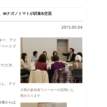
、㈱ナガノトマトが試食&交流
2015.05.04
ンター、アイ
イベートブ
いただき、
をし、クイ
大勢の参加者でメーカーの説明にも
熱が入ります
加者からは