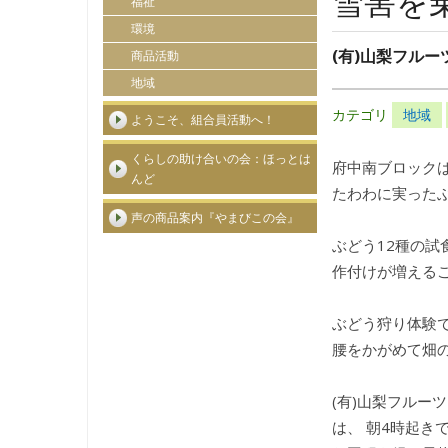
雪害を
福祉
環境
(有)山梨フル
商品活動
地域
カテゴリ
地域
ようこそ、組合員活動へ！
くらしの助け合いの会：ほっとは
府中南ブロックは
んど
たわわに実った
声の商品案内『やまびこの会』
ぶどう12種の試
作付けが増える
ぶどう狩り体験
腰をかがめて畑の
(有)山梨フルー
は、 朝4時起き