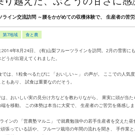
乗り越えた、ぶどうの甘さに感
ーツライン交流訪問 ～腰をかがめての収穫体験で、 生産者の苦
第7地域
食と農
2014年8月24日、 (有)山梨フルーツラインを訪問。2月の雪害に
ぶどうが出迎えてくれました。
食では、1粒食べるたびに 「おいしい～」 の声が。 ここでの人気
こともあり、 試食は重要なのだそう。
では、おいしい実の見分け方などを教わりながら、 果実に頭が当た
端を移動。 この体勢は本当に大変で、 生産者のご苦労を痛感し
ツラインの 「営農塾マルニ」 で就農勉強中の若手生産者を交えた昼
で頑張っている話や、 フルーツ栽培の年間の流れを聞き、 手作業