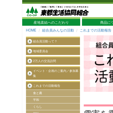
産地直結へのこだわり
商品に
HOME
組合員みんなの活動
これまでの活動報告
組合員活動って？
地域委員会
2万人の交流訪問
イベント・企画のご案内／参加募
集
これまでの活動報告
食と農
平和
くらし