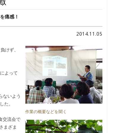
激
労を痛感！
2014.11.05
も負けず、
度によって
らないよう
ました。
作業の概要などを聞く
食交流会で
とさまざま