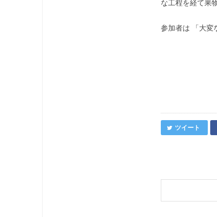
な工程を経て果
参加者は 「大変
ツイート