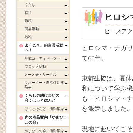
くらし
福祉
ヒロシ
環境
商品活動
ピースアクシ
地域
ようこそ、組合員活動
ヒロシマ・ナガ
へ！
て65年。
地域コーディネーター
ブロック活動
とーと会・サークル
東都生協は、夏休
サポーター・自治体別連
絡会
和について学ぶ機
くらしの助け合いの
も「ヒロシマ・ナ
会：ほっとはんど
を派遣しました。
ほっとはんど・活動紹介
声の商品案内『やまび
この会』
現地に赴いてこ
やまびこの会・活動紹介