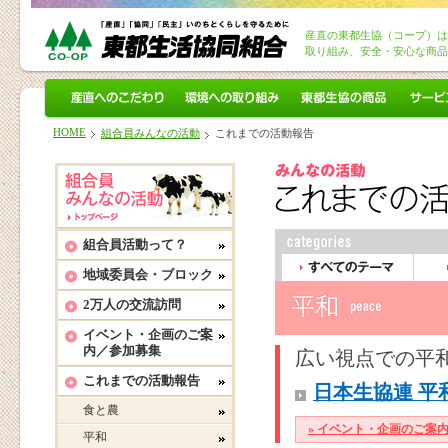
産直の東都生協（コープ）は
取り組み、安全・安心な商品
産直へのこだわり
環境への取り組み
東都生協の商品
サービ
HOME
組合員みんなの活動
これまでの活動報告
組合員活動って？
地域委員会・ブロック
すべてのテーマ
福祉
2万人の交流訪問
イベント・企画のご案
内／参加募集
広い視点での平
これまでの活動報告
日本生協連 
食と農
» イベント・企画のご案
平和