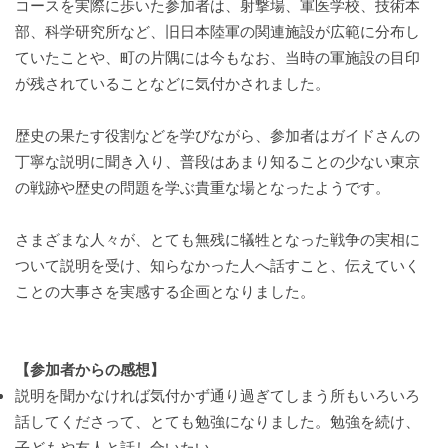
コースを実際に歩いた参加者は、射撃場、軍医学校、技術本
部、科学研究所など、旧日本陸軍の関連施設が広範に分布し
ていたことや、町の片隅には今もなお、当時の軍施設の目印
が残されていることなどに気付かされました。
歴史の果たす役割などを学びながら、参加者はガイドさんの
丁寧な説明に聞き入り、普段はあまり知ることの少ない東京
の戦跡や歴史の問題を学ぶ貴重な場となったようです。
さまざまな人々が、とても無残に犠牲となった戦争の実相に
ついて説明を受け、知らなかった人へ話すこと、伝えていく
ことの大事さを実感する企画となりました。
【参加者からの感想】
説明を聞かなければ気付かず通り過ぎてしまう所もいろいろ
話してくださって、とても勉強になりました。勉強を続け、
子どもや友人と話し合いたい