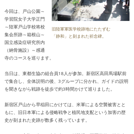
今回は、戸山公園～
学習院女子大学正門
～陸軍戸山学校将校
旧陸軍軍医学校跡地にたたずむ
集会所跡～箱根山～
「静和」と刻まれた祈念碑。
国立感染症研究所内
（納骨施設）～感通
寺のコースを巡ります。
当日は、東都生協の組合員18人が参加。新宿区高田馬場駅前
で集合し、全体説明の後、3グループに分かれ、ガイドの説明
を聞きながら戦跡を徒歩で約3時間かけて巡りました。
新宿区戸山から早稲田にかけては、米軍による空襲被害とと
もに、旧日本軍による侵略戦争と植民地支配という加害の歴
史が刻まれた史跡が数多く残っています。