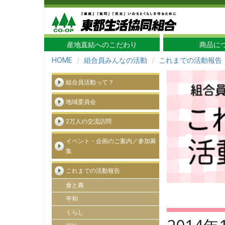
産地直結へのこだわり
商品に
HOME
組合員みんなの活動
これまでの活動報告
組合員活動って？
地域委員会
2万人の交流訪問
イベント・企画のご案内／参加募
集
これまでの活動報告
食と農
平和
くらし