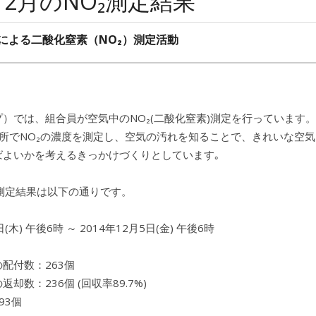
年12月のNO₂測定結果
による二酸化窒素（NO₂）測定活動
）では、組合員が空気中のNO₂(二酸化窒素)測定を行っています。
所でNO₂の濃度を測定し、空気の汚れを知ることで、きれいな空
ばよいかを考えるきっかけづくりとしています｡
月の測定結果は以下の通りです。
(木) 午後6時 ～ 2014年12月5日(金) 午後6時
の配付数：263個
却数：236個 (回収率89.7%)
93個