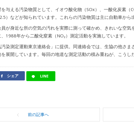
を与える汚染物質として、イオウ酸化物（SOx）、一酸化炭素（C
M2.5）などが知られています。これらの汚染物質は主に自動車か
合員が身近な所の空気の汚れを実際に測って確かめ、きれいな空気
、1988年から二酸化窒素（NO₂）測定活動を実施しています。
気汚染測定運動東京連絡会」に提供。同連絡会では、生協の他さま
動を展開しています。毎回の地道な測定活動の積み重ねが、こうし
シェア
LINE
前の記事へ