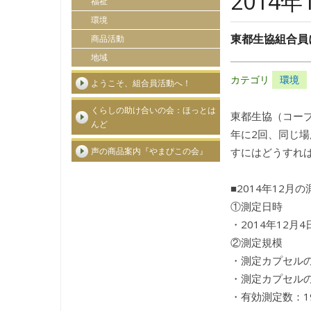
2014
福祉
環境
東都生協組合員
商品活動
地域
カテゴリ
環境
ようこそ、組合員活動へ！
くらしの助け合いの会：ほっとは
東都生協（コープ
んど
年に2回、同じ場
すにはどうすれ
声の商品案内『やまびこの会』
■2014年12
①測定日時
・2014年12月4日
②測定規模
・測定カプセル
・測定カプセルの返
・有効測定数：1