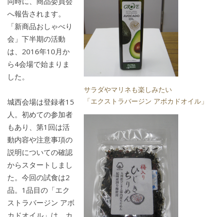
同時に、商品委員会
へ報告されます。
「新商品おしゃべり
会」下半期の活動
は、2016年10月か
ら4会場で始まりま
した。
サラダやマリネも楽しみたい
「エクストラバージン アボカドオイル」
城西会場は登録者15
人。初めての参加者
もあり、第1回は活
動内容や注意事項の
説明についての確認
からスタートしまし
た。今回の試食は2
品。1品目の「エク
ストラバージン アボ
カドオイル」は、カ