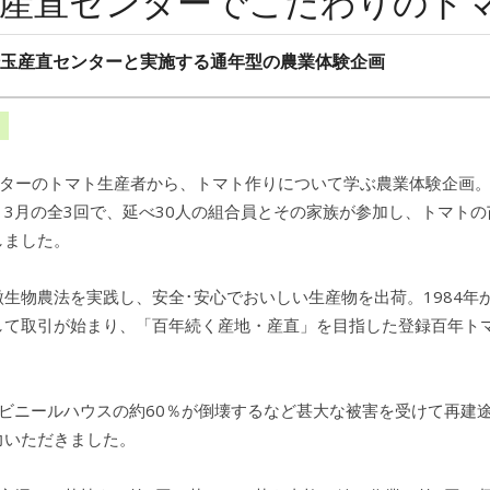
埼玉産直センターでこだわりのト
)埼玉産直センターと実施する通年型の農業体験企画
ンターのトマト生産者から、トマト作りについて学ぶ農業体験企画。2
月・3月の全3回で、延べ30人の組合員とその家族が参加し、トマト
しました。
生物農法を実践し、安全･安心でおいしい生産物を出荷。1984年
して取引が始まり、「百年続く産地・産直」を目指した登録百年ト
でビニールハウスの約60％が倒壊するなど甚大な被害を受けて再建
力いただきました。