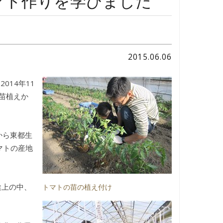
マト作りを学びました
2015.06.06
014年11
の苗植えか
から東都生
マトの産地
途上の中、
トマトの苗の植え付け