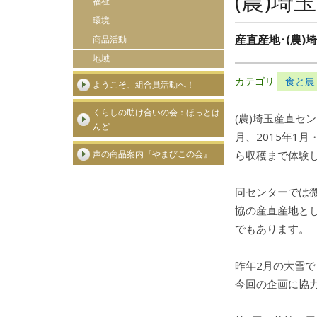
(農)
福祉
環境
産直産地･(農
商品活動
地域
カテゴリ
食と農
ようこそ、組合員活動へ！
くらしの助け合いの会：ほっとは
(農)埼玉産直セ
んど
月、2015年1
ら収穫まで体験
声の商品案内『やまびこの会』
同センターでは微
協の産直産地と
でもあります。
昨年2月の大雪
今回の企画に協