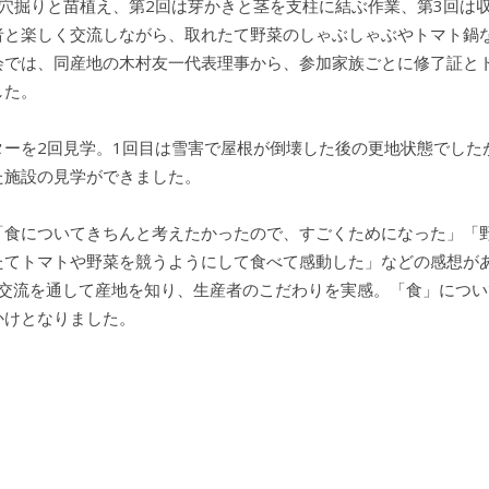
用穴掘りと苗植え、第2回は芽かきと茎を支柱に結ぶ作業、第3回は
者と楽しく交流しながら、取れたて野菜のしゃぶしゃぶやトマト鍋
会では、同産地の木村友一代表理事から、参加家族ごとに修了証と
した。
ターを2回見学。1回目は雪害で屋根が倒壊した後の更地状態でした
た施設の見学ができました。
「食についてきちんと考えたかったので、すごくためになった」「
たてトマトや野菜を競うようにして食べて感動した」などの感想が
･交流を通して産地を知り、生産者のこだわりを実感。「食」につい
かけとなりました。