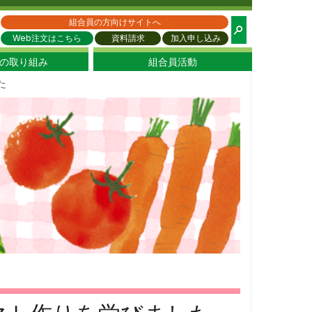
都生協
組合員の方向けサイトへ
Web注文はこちら
資料請求
加入申し込み
の取り組み
組合員活動
た