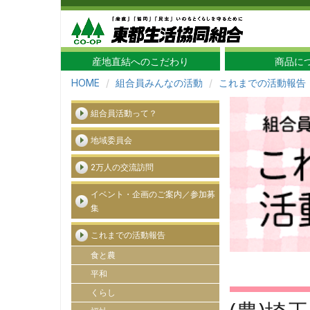
産地直結へのこだわり
商品に
HOME
組合員みんなの活動
これまでの活動報告
組合員活動って？
地域委員会
2万人の交流訪問
イベント・企画のご案内／参加募
集
これまでの活動報告
食と農
平和
くらし