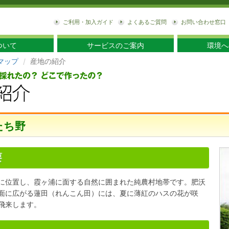
東
ご利用・加入ガイド
よくあるご質問
お問い合わせ窓口
ついて
サービスのご案内
環境へ
マップ
産地の紹介
たち野
に位置し、霞ヶ浦に面する自然に囲まれた純農村地帯です。肥沃
面に広がる蓮田（れんこん田）には、夏に薄紅のハスの花が咲
飛来します。