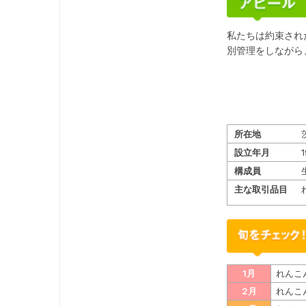
私たちは約束され
別管理をしながら
所在地
設立年月
構成員
主な取引品目
1月
れんこ
2月
れんこ