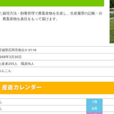
た栽培方法・飼養管理で農畜産物を生産し、生産履歴の記帳・分
、農畜産物を責任をもって届けます。
茨城県石岡市南台3-21-14
1948年3月30日
生産者255人 職員16人
れんこん
ん
7月
ん
8月