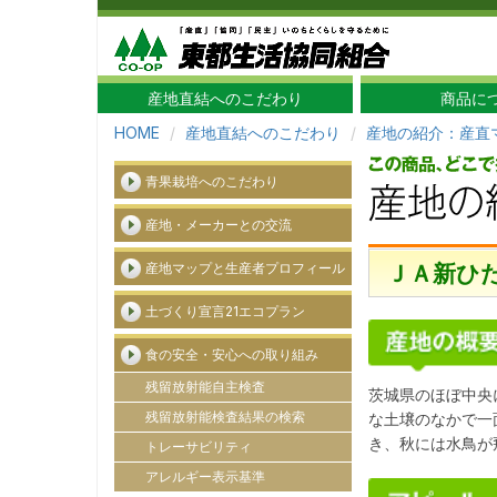
産地直結へのこだわり
商品に
HOME
産地直結へのこだわり
産地の紹介：産直
青果栽培へのこだわり
産地・メーカーとの交流
ＪＡ新ひ
産地マップと生産者プロフィール
土づくり宣言21エコプラン
食の安全・安心への取り組み
残留放射能自主検査
茨城県のほぼ中央
残留放射能検査結果の検索
な土壌のなかで一
き、秋には水鳥が
トレーサビリティ
アレルギー表示基準