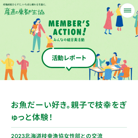
活動レポート
お魚だーい好き。親子で枝幸をぎ
ゅっと体験！
2023北海道枝幸漁協女性部との交流