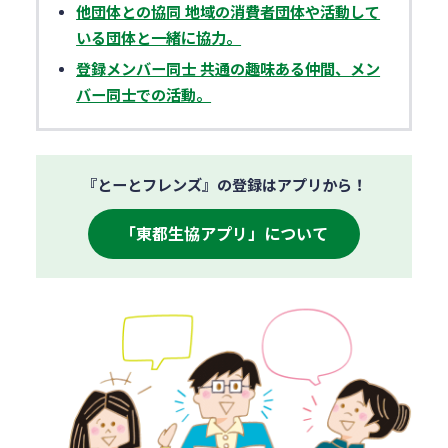
他団体との協同 地域の消費者団体や活動して
いる団体と⼀緒に協⼒。
登録メンバー同⼠ 共通の趣味ある仲間、メン
バー同⼠での活動。
『とーとフレンズ』の登録はアプリから！
「東都生協アプリ」について