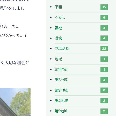
平和
15
見学をしまし
くらし
6
りました。
福祉
4
がわかった。」
環境
4
商品活動
22
地域
1
いく大切な機会と
第1地域
1
第2地域
4
第3地域
0
第4地域
2
第5地域
2