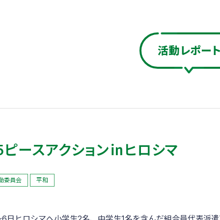
活動レポー
25ピースアクション㏌ヒロシマ
動委員会
平和
～6日ヒロシマへ小学生2名、中学生1名を含んだ組合員代表派遣