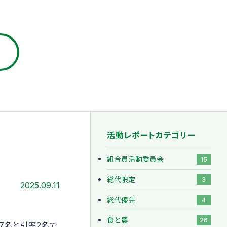
ト
活動レポートカテゴリー
組合員活動委員会
15
総代限定
3
2025.09.11
総代優先
4
食と農
26
7名と引率2名で