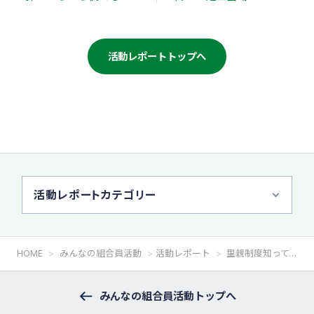
「東都国産小麦使用ホ
ットケーキミック
ス」〜簡単♪ケークサ
活動レポートトップへ
レ（お惣菜ケーキ）で
プチランチ＆おしゃべ
り広場 開催報告
活動レポートカテゴリー
HOME
みんなの組合員活動
活動レポート
里親制度知ってますか？すべての子ども達に「家庭」という環境を～開催報告
みんなの組合員活動トップへ